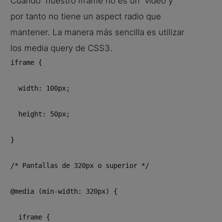
Cuando nuestro iframe no es un video y
por tanto no tiene un aspect radio que
mantener. La manera más sencilla es utilizar
los media query de CSS3.
iframe {

  width: 100px;

  height: 50px;

}

/* Pantallas de 320px o superior */

@media (min-width: 320px) {

  iframe {
