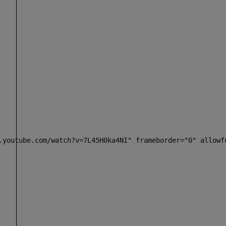
.youtube.com/watch?v=7L45H0ka4NI" frameborder="0" allowfu