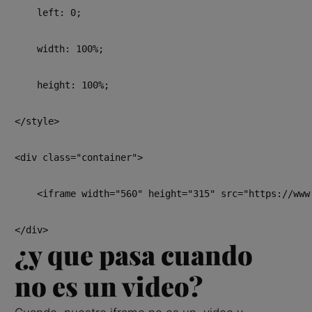
    left: 0;

    width: 100%;

    height: 100%;

</style>

<div class="container">

    <iframe width="560" height="315" src="https://www
</div>
¿y que pasa cuando
no es un video?