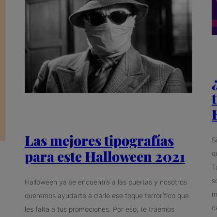
Las mejores tipografías
S
para este Halloween 2021
q
T
s
Halloween ya se encuentra a las puertas y nosotros
m
queremos ayudarte a darle ese toque terrorífico que
c
les falta a tus promociones. Por eso, te traemos