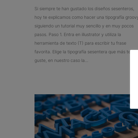
Si siempre te han gustado los diseños sesenteros,
hoy te explicamos como hacer una tipografía groov
siguiendo un tutorial muy sencillo y en muy pocos
pasos. Paso 1. Entra en illustrator y utiliza la
herramienta de texto (T) para escribir tu frase
favorita. Elige la tipografía sesentera que más te
guste, en nuestro caso la…