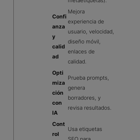
metaetiquetas).
Mejora
Confi
experiencia de
anza
usuario, velocidad,
y
diseño móvil,
calid
enlaces de
ad
calidad.
Opti
Prueba prompts,
miza
genera
ción
borradores, y
con
revisa resultados.
IA
Cont
Usa etiquetas
rol
SEO para