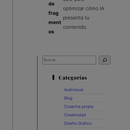
de
optimizar cómo IA
frag
presenta tu
ment
contenido.
os
B
u
Categorías
s
c
Audivisual
a
Blog
r
Cosecha propia
Creatividad
Diseño Gráfico