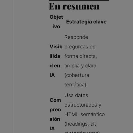
En resumen
Objet
Estrategia clave
ivo
Responde
Visib
preguntas de
ilida
forma directa,
d en
amplia y clara
IA
(cobertura
temática).
Usa datos
Com
estructurados y
pren
HTML semántico
sión
(headings, alt,
IA