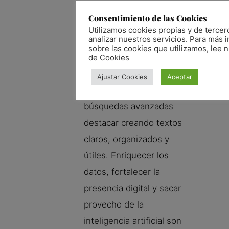
específicas para que tu
Consentimiento de las Cookies
contenido sea más
Utilizamos cookies propias y de tercer
analizar nuestros servicios. Para más 
comprensible, visible y
sobre las cookies que utilizamos, lee n
confiable para los
de Cookies
sistemas de IA.
Ajustar Cookies
Aceptar
Es vital en esta era de
búsquedas avanzadas
destacar creando textos
claros, organizados y
útiles. Enriquecer los
datos, fortalecer la
presencia digital y sacar
provecho de la
inteligencia artificial son