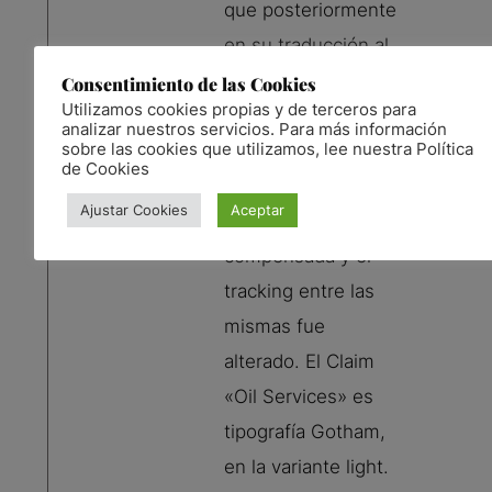
que posteriormente
en su traducción al
árabe fuese más
Consentimiento de las Cookies
Utilizamos cookies propias y de terceros para
legible. Los cantos
analizar nuestros servicios. Para más información
sobre las cookies que utilizamos, lee nuestra Política
de las letras fueron
de Cookies
redondeados, la
Ajustar Cookies
Aceptar
altura fue
compensada y el
tracking entre las
mismas fue
alterado. El Claim
«Oil Services» es
tipografía Gotham,
en la variante light.