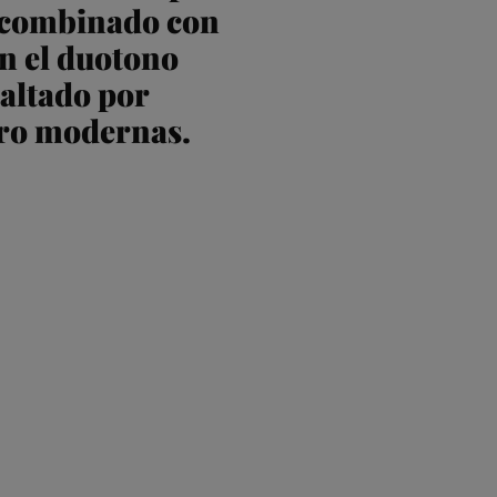
a combinado con
en el duotono
saltado por
ero modernas.